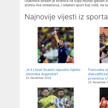
Utakmice.stream je stranica na kojoj možeš gledati b
stotinu live streamova, i odaberi sport koji voliš, na 
Najnovije vijesti iz sporta
Je li Lionel Scaloni napustio mjesto
Francuska bi
izbornika Argentine?
diskvalificir
23. November 2023.
prvenstva U
23. November 