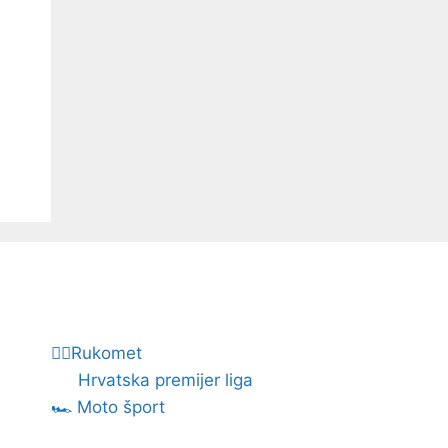
🤾‍♂️Rukomet
Hrvatska premijer liga
🏎️ Moto šport