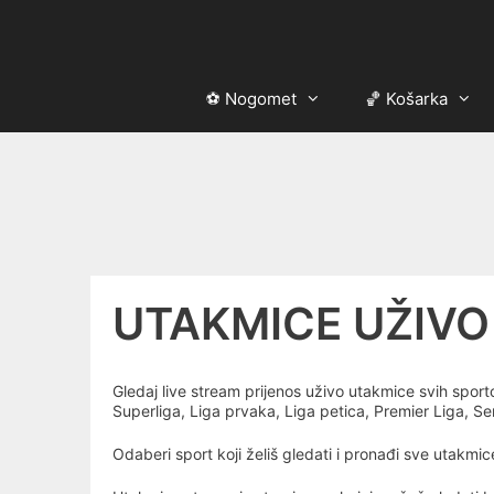
Skip
to
content
⚽ Nogomet
🏀 Košarka
UTAKMICE UŽIVO
Gledaj live stream prijenos uživo utakmice svih spor
Superliga, Liga prvaka, Liga petica, Premier Liga, S
Odaberi sport koji želiš gledati i pronađi sve utakmi