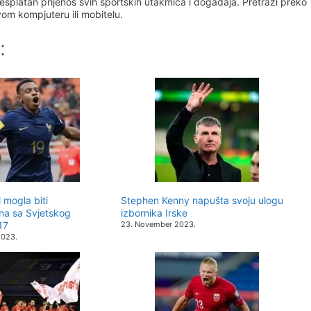
esplatan prijenos svih sportskih utakmica i događaja. Pretraži preko
svom kompjuteru ili mobitelu.
:
 mogla biti
Stephen Kenny napušta svoju ulogu
ana sa Svjetskog
izbornika Irske
17
23. November 2023.
2023.