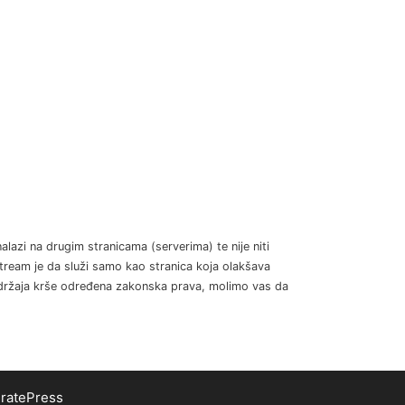
alazi na drugim stranicama (serverima) te nije niti
tream je da služi samo kao stranica koja olakšava
sadržaja krše određena zakonska prava, molimo vas da
ratePress