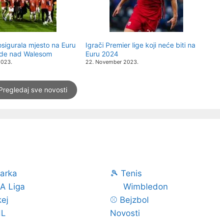
osigurala mjesto na Euru
Igrači Premier lige koji neće biti na
de nad Walesom
Euru 2024
2023.
22. November 2023.
Pregledaj sve novosti
šarka
🎾 Tenis
A Liga
Wimbledon
ej
⚾ Bejzbol
L
Novosti