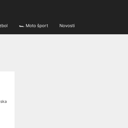
zbol
🏎️ Moto šport
Novosti
pska