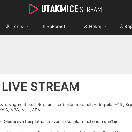
🎾 Tenis
🤾‍♂️Rukomet
🏒 Hokej
⚾ Bej
 LIVE STREAM
tova. Nogomet, košarka, tenis, odbojka, rukomet, vaterpolo. HNL, Sr
erie A, NBA, NHL, ABA.
ce. Gledaj sve besplatno na svom računalu ili mobilnom uređaju.