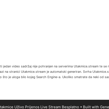
Niti jedan video sadržaj nije pohranjen na serverima Utakmice.stream te se n
azi na stranici Utakmice.stream je automatski generiran. Svrha Utakmice.s
kao što je uloga bilo kojeg Search Engine-a. Ukoliko smatrate da neki od 
akmice Uživo Prijenos Live Stream Besplatno
• Built with
Gene