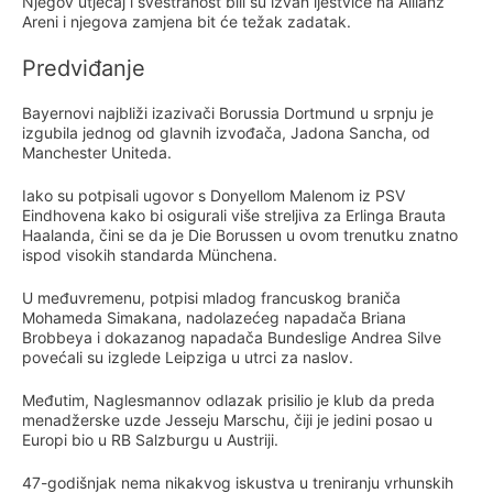
Njegov utjecaj i svestranost bili su izvan ljestvice na Allianz
Areni i njegova zamjena bit će težak zadatak.
Predviđanje
Bayernovi najbliži izazivači Borussia Dortmund u srpnju je
izgubila jednog od glavnih izvođača, Jadona Sancha, od
Manchester Uniteda.
Iako su potpisali ugovor s Donyellom Malenom iz PSV
Eindhovena kako bi osigurali više streljiva za Erlinga Brauta
Haalanda, čini se da je Die Borussen u ovom trenutku znatno
ispod visokih standarda Münchena.
U međuvremenu, potpisi mladog francuskog braniča
Mohameda Simakana, nadolazećeg napadača Briana
Brobbeya i dokazanog napadača Bundeslige Andrea Silve
povećali su izglede Leipziga u utrci za naslov.
Međutim, Naglesmannov odlazak prisilio je klub da preda
menadžerske uzde Jesseju Marschu, čiji je jedini posao u
Europi bio u RB Salzburgu u Austriji.
47-godišnjak nema nikakvog iskustva u treniranju vrhunskih