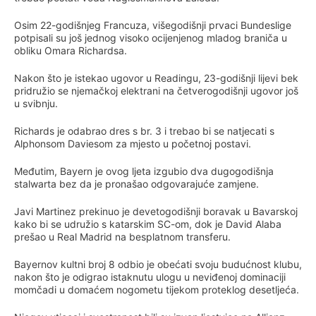
Osim 22-godišnjeg Francuza, višegodišnji prvaci Bundeslige
potpisali su još jednog visoko ocijenjenog mladog braniča u
obliku Omara Richardsa.
Nakon što je istekao ugovor u Readingu, 23-godišnji lijevi bek
pridružio se njemačkoj elektrani na četverogodišnji ugovor još
u svibnju.
Richards je odabrao dres s br. 3 i trebao bi se natjecati s
Alphonsom Daviesom za mjesto u početnoj postavi.
Međutim, Bayern je ovog ljeta izgubio dva dugogodišnja
stalwarta bez da je pronašao odgovarajuće zamjene.
Javi Martinez prekinuo je devetogodišnji boravak u Bavarskoj
kako bi se udružio s katarskim SC-om, dok je David Alaba
prešao u Real Madrid na besplatnom transferu.
Bayernov kultni broj 8 odbio je obećati svoju budućnost klubu,
nakon što je odigrao istaknutu ulogu u neviđenoj dominaciji
momčadi u domaćem nogometu tijekom proteklog desetljeća.