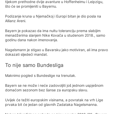
tijekom prethodne dvije avanture u Hoffenheimu i Leipzigu,
što će se promijeniti u Bayernu.
Podizanje kruna u Njemačkoj i Europi bitan je dio posla na
Allianz Areni.
Bayern je pokazao da ima nultu toleranciju prema slabijim
menadžerima slanjem Nike Kovača u studenom 2018., samo
godinu dana nakon imenovanja.
Nagelsmann je stigao u Bavarsku jako motiviran, ali ima pravo
dokazati sljedeći mandat.
To nije samo Bundesliga
Maknimo pogled s Bundeslige na trenutak.
Bayern se ne može i neće zadovoljiti još jednom uspješnom
domaćom sezonom bez šanse za europsku slavu.
Uvijek će težiti europskim visinama, a povratak na vrh Lige
prvaka bit će jedan od glavnih Zadataka Nagelsmanna.