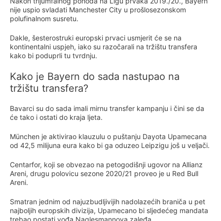
Nakon trijumfalnog pohoda na Ligu prvaka 2019./20., Bayern
nije uspio svladati Manchester City u prošlosezonskom
polufinalnom susretu.
Dakle, šesterostruki europski prvaci usmjerit će se na
kontinentalni uspjeh, iako su razočarali na tržištu transfera
kako bi poduprli tu tvrdnju.
Kako je Bayern do sada nastupao na
tržištu transfera?
Bavarci su do sada imali mirnu transfer kampanju i čini se da
će tako i ostati do kraja ljeta.
München je aktivirao klauzulu o puštanju Dayota Upamecana
od 42,5 milijuna eura kako bi ga oduzeo Leipzigu još u veljači.
Centarfor, koji se obvezao na petogodišnji ugovor na Allianz
Areni, drugu polovicu sezone 2020/21 proveo je u Red Bull
Areni.
Smatran jednim od najuzbudljivijih nadolazećih braniča u pet
najboljih europskih divizija, Upamecano bi sljedećeg mandata
trebao postati vođa Naglesmannova zaleđa.