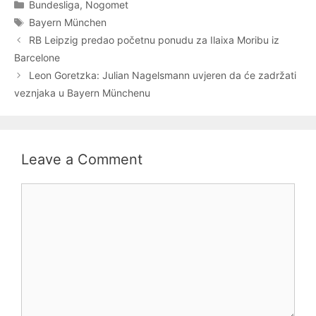
Categories
Bundesliga
,
Nogomet
Tags
Bayern München
RB Leipzig predao početnu ponudu za Ilaixa Moribu iz
Barcelone
Leon Goretzka: Julian Nagelsmann uvjeren da će zadržati
veznjaka u Bayern Münchenu
Leave a Comment
Comment