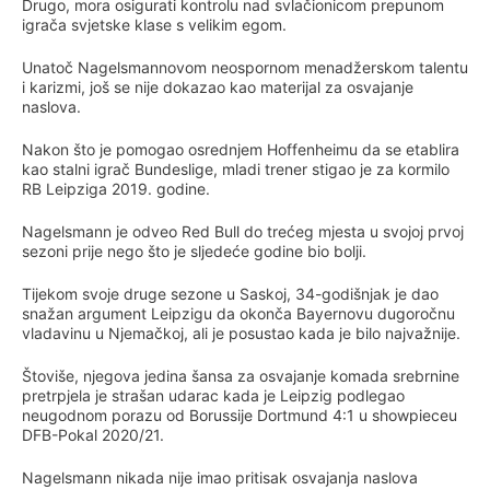
Drugo, mora osigurati kontrolu nad svlačionicom prepunom
igrača svjetske klase s velikim egom.
Unatoč Nagelsmannovom neospornom menadžerskom talentu
i karizmi, još se nije dokazao kao materijal za osvajanje
naslova.
Nakon što je pomogao osrednjem Hoffenheimu da se etablira
kao stalni igrač Bundeslige, mladi trener stigao je za kormilo
RB Leipziga 2019. godine.
Nagelsmann je odveo Red Bull do trećeg mjesta u svojoj prvoj
sezoni prije nego što je sljedeće godine bio bolji.
Tijekom svoje druge sezone u Saskoj, 34-godišnjak je dao
snažan argument Leipzigu da okonča Bayernovu dugoročnu
vladavinu u Njemačkoj, ali je posustao kada je bilo najvažnije.
Štoviše, njegova jedina šansa za osvajanje komada srebrnine
pretrpjela je strašan udarac kada je Leipzig podlegao
neugodnom porazu od Borussije Dortmund 4:1 u showpieceu
DFB-Pokal 2020/21.
Nagelsmann nikada nije imao pritisak osvajanja naslova