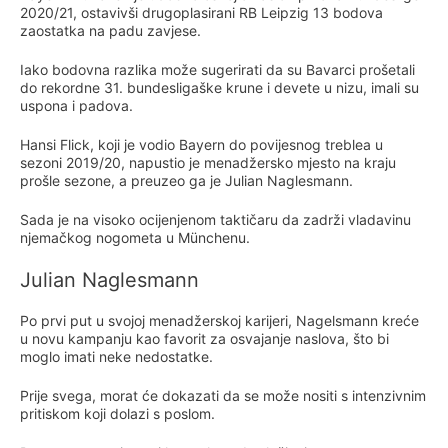
2020/21, ostavivši drugoplasirani RB Leipzig 13 bodova
zaostatka na padu zavjese.
Iako bodovna razlika može sugerirati da su Bavarci prošetali
do rekordne 31. bundesligaške krune i devete u nizu, imali su
uspona i padova.
Hansi Flick, koji je vodio Bayern do povijesnog treblea u
sezoni 2019/20, napustio je menadžersko mjesto na kraju
prošle sezone, a preuzeo ga je Julian Naglesmann.
Sada je na visoko ocijenjenom taktičaru da zadrži vladavinu
njemačkog nogometa u Münchenu.
Julian Naglesmann
Po prvi put u svojoj menadžerskoj karijeri, Nagelsmann kreće
u novu kampanju kao favorit za osvajanje naslova, što bi
moglo imati neke nedostatke.
Prije svega, morat će dokazati da se može nositi s intenzivnim
pritiskom koji dolazi s poslom.