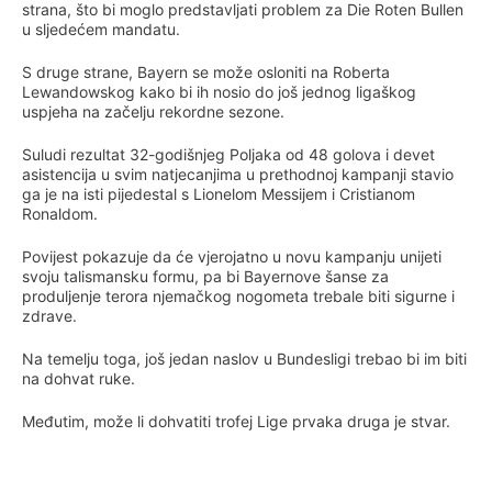
strana, što bi moglo predstavljati problem za Die Roten Bullen
u sljedećem mandatu.
S druge strane, Bayern se može osloniti na Roberta
Lewandowskog kako bi ih nosio do još jednog ligaškog
uspjeha na začelju rekordne sezone.
Suludi rezultat 32-godišnjeg Poljaka od 48 golova i devet
asistencija u svim natjecanjima u prethodnoj kampanji stavio
ga je na isti pijedestal s Lionelom Messijem i Cristianom
Ronaldom.
Povijest pokazuje da će vjerojatno u novu kampanju unijeti
svoju talismansku formu, pa bi Bayernove šanse za
produljenje terora njemačkog nogometa trebale biti sigurne i
zdrave.
Na temelju toga, još jedan naslov u Bundesligi trebao bi im biti
na dohvat ruke.
Međutim, može li dohvatiti trofej Lige prvaka druga je stvar.