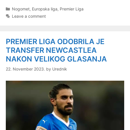
Categories
Nogomet
,
Europska liga
,
Premier Liga
Leave a comment
PREMIER LIGA ODOBRILA JE
TRANSFER NEWCASTLEA
NAKON VELIKOG GLASANJA
22. November 2023.
by
Urednik