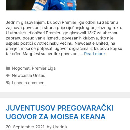
Jednim glasovanjem, klubovi Premier lige odbili su zabranu
zajmova povezanih strana prije siječanjskog prijelaznog roka.
U utorak su dioničari Premier lige glasovali 13-7 za ubrzanu
zabranu posuđivanja između povezanih klubova, što nije
uspjelo postići dvotrećinsku većinu. Newcastle United, na
primjer, moći će potpisati ugovor s igračima iz klubova koji su
također. Magpiesi su uvelike povezani …
Read more
Categories
Nogomet
,
Premier Liga
Tags
Newcastle United
Leave a comment
JUVENTUSOV PREGOVARAČKI
UGOVOR ZA MOISEA KEANA
20. September 2021.
by
Urednik