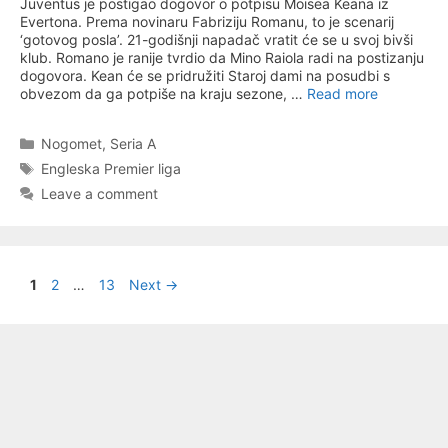
Juventus je postigao dogovor o potpisu Moisea Keana iz
Evertona. Prema novinaru Fabriziju Romanu, to je scenarij
‘gotovog posla’. 21-godišnji napadač vratit će se u svoj bivši
klub. Romano je ranije tvrdio da Mino Raiola radi na postizanju
dogovora. Kean će se pridružiti Staroj dami na posudbi s
obvezom da ga potpiše na kraju sezone, …
Read more
Categories
Nogomet
,
Seria A
Tags
Engleska Premier liga
Leave a comment
Page
Page
Page
1
2
…
13
Next
→