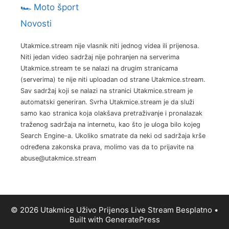
🏎️ Moto šport
Novosti
Utakmice.stream nije vlasnik niti jednog videa ili prijenosa.
Niti jedan video sadržaj nije pohranjen na serverima
Utakmice.stream te se nalazi na drugim stranicama
(serverima) te nije niti uploadan od strane Utakmice.stream.
Sav sadržaj koji se nalazi na stranici Utakmice.stream je
automatski generiran. Svrha Utakmice.stream je da služi
samo kao stranica koja olakšava pretraživanje i pronalazak
traženog sadržaja na internetu, kao što je uloga bilo kojeg
Search Engine-a. Ukoliko smatrate da neki od sadržaja krše
određena zakonska prava, molimo vas da to prijavite na
abuse@utakmice.stream
© 2026 Utakmice Uživo Prijenos Live Stream Besplatno
•
Built with
GeneratePress