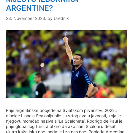
ARGENTINE?
23. November 2023.
by
Urednik
Prije argentinske pobjede na Svjetskom prvenstvu 2022.,
dionice Lionela Scalonija bile su vrtoglave u javnosti, koja je
njegovu momčad nazivala ‘La Scaloneta’. Rodrigo de Paul je
prije globalnog turnira otkrio da ako nam Scaloni u deset
ujutro kaže laku noć, onda je i za nas noć. Pobjeda Argentine