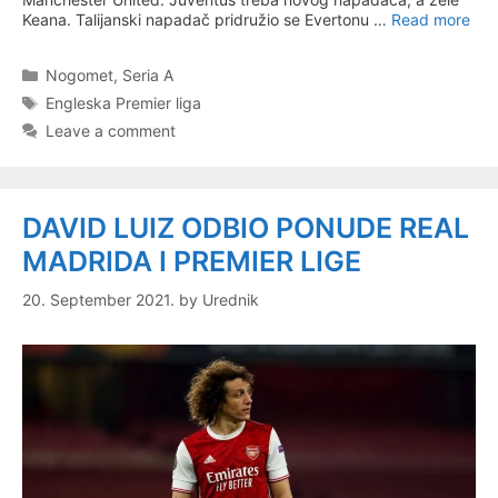
Keana. Talijanski napadač pridružio se Evertonu …
Read more
Categories
Nogomet
,
Seria A
Tags
Engleska Premier liga
Leave a comment
DAVID LUIZ ODBIO PONUDE REAL
MADRIDA I PREMIER LIGE
20. September 2021.
by
Urednik