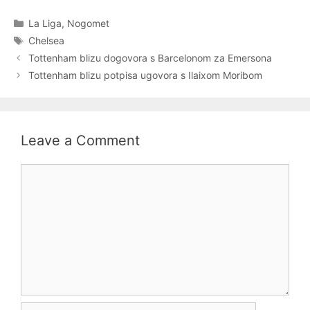
Categories
La Liga
,
Nogomet
Tags
Chelsea
Tottenham blizu dogovora s Barcelonom za Emersona
Tottenham blizu potpisa ugovora s Ilaixom Moribom
Leave a Comment
Comment
Name