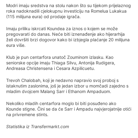
Modri imaju sredstva na stolu nakon što su tijekom prijelaznog
roka nadoknadili cjelokupnu investiciju na Romelua Lukakua
(115 milijuna eura) od prodaje igrača.
Imaju priliku iskrcati Koundea za iznos o kojem se može
pregovarati do danas. Neće biti iznenađenje ako hijerarhija
želi dovršiti brzi dogovor kako bi izbjegla plaćanje 20 milijuna
eura više.
Klub je pun centarfora unatoč Zouminom izlasku. Kao
seniorske opcije imaju Thiaga Silvu, Antonija Rudigera,
Andreasa Christensena i Cesara Azpilicuetu.
Trevoh Chalobah, koji je nedavno napravio svoj proboj s
istaknutim zaslonima, još je jedan izbor u momčadi zajedno s
mladim dvojcem Malang Sarr i Ethanom Ampaduom.
Nekoliko mladih centarfora moglo bi biti posuđeno ako
Kounde stigne. Čini se da će Sarr i Ampadu najvjerojatnije otići
na privremene stints.
Statistika iz Transfermarkt.com