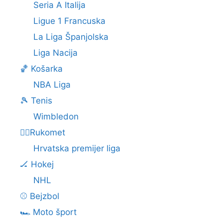
Seria A Italija
Ligue 1 Francuska
La Liga Španjolska
Liga Nacija
🏀 Košarka
NBA Liga
🎾 Tenis
Wimbledon
🤾‍♂️Rukomet
Hrvatska premijer liga
🏒 Hokej
NHL
⚾ Bejzbol
🏎️ Moto šport