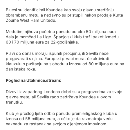
Bluesi su identificirali Koundea kao svoju glavnu središnju
obrambenu metu, a nedavno su pristupili nakon prodaje Kurta
Zoume West Ham Unitedu.
Međutim, njihovu početnu ponudu od oko 50 milijuna eura
dala je momčad La Lige. Španjolski klub traži paket između
60 i 70 milijuna eura za 22-godišnjaka.
Plavi do danas moraju ispuniti procjenu, ili Sevilla neće
pregovarati s njima. Europski prvaci morat će aktivirati
klauzulu o puštanju na slobodu u iznosu od 80 milijuna eura na
dan isteka roka.
Pogled na Utakmice.stream:
Divovi iz zapadnog Londona dobri su u pregovorima za svoje
glavne mete, ali Sevilla rado zadržava Koundea u ovom
trenutku.
Klub je prošlog ljeta odbio ponudu premierligaškog kluba u
iznosu od 55 milijuna eura, a očito je da razmatraju veću
naknadu za rastanak sa svojom cijenjenom imovinom.