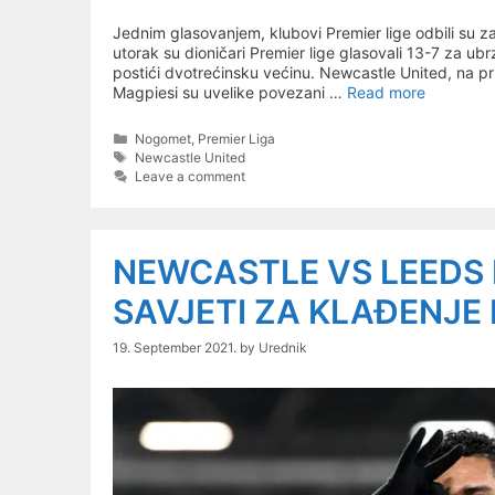
Jednim glasovanjem, klubovi Premier lige odbili su z
utorak su dioničari Premier lige glasovali 13-7 za u
postići dvotrećinsku većinu. Newcastle United, na pri
Magpiesi su uvelike povezani …
Read more
Categories
Nogomet
,
Premier Liga
Tags
Newcastle United
Leave a comment
NEWCASTLE VS LEEDS 
SAVJETI ZA KLAĐENJE 
19. September 2021.
by
Urednik