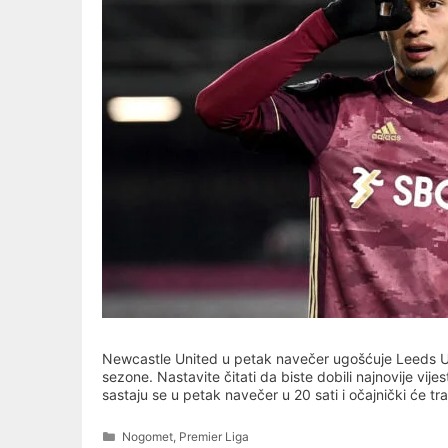
Newcastle United u petak navečer ugošćuje Leeds Uni
sezone. Nastavite čitati da biste dobili najnovije vijes
sastaju se u petak navečer u 20 sati i očajnički će tr
Categories
Nogomet
,
Premier Liga