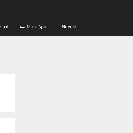
zbol
🏎️ Moto šport
Novosti