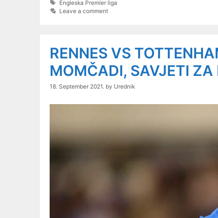
Tags
Engleska Premier liga
Leave a comment
RENNES VS TOTTENHAM
MOMČADI, SAVJETI ZA
18. September 2021.
by
Urednik