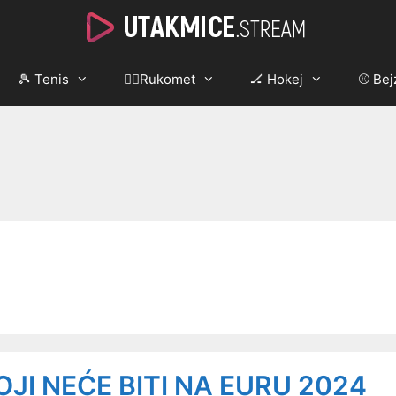
🎾 Tenis
🤾‍♂️Rukomet
🏒 Hokej
⚾ Bej
OJI NEĆE BITI NA EURU 2024