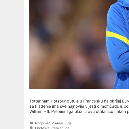
Tottenham Hotspur putuje u Francusku na okršaj Euro
za klađenje ima sve najnovije vijesti o momčadi, & 
William Hill. Premier liga ulazi u ovu utakmicu nakon
Categories
Nogomet
,
Premier Liga
Tags
Engleska Premier liga