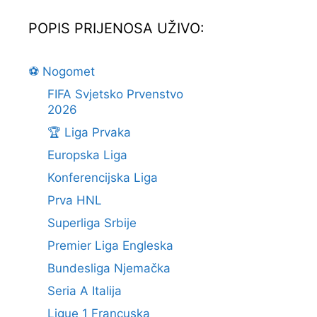
POPIS PRIJENOSA UŽIVO:
⚽ Nogomet
FIFA Svjetsko Prvenstvo
2026
🏆 Liga Prvaka
Europska Liga
Konferencijska Liga
Prva HNL
Superliga Srbije
Premier Liga Engleska
Bundesliga Njemačka
Seria A Italija
Ligue 1 Francuska