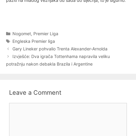
paziti na mladog veznjaka od sada do siječnja, to je sigurno.
Categories
Nogomet
,
Premier Liga
Tags
Engleska Premier liga
Gary Lineker pohvalio Trenta Alexander-Arnolda
Izvješće: Dva igrača Tottenhama napravila veliku
potražnju nakon debakla Brazila i Argentine
Leave a Comment
Comment