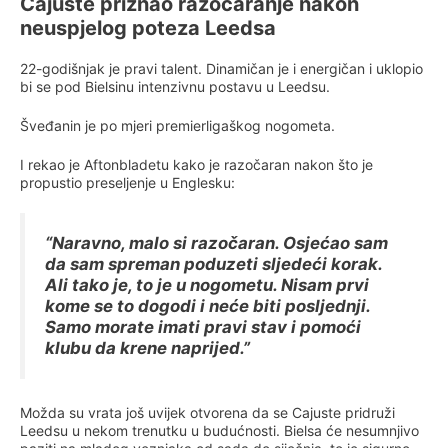
Cajuste priznao razočaranje nakon
neuspjelog poteza Leedsa
22-godišnjak je pravi talent. Dinamičan je i energičan i uklopio
bi se pod Bielsinu intenzivnu postavu u Leedsu.
Šveđanin je po mjeri premierligaškog nogometa.
I rekao je Aftonbladetu kako je razočaran nakon što je
propustio preseljenje u Englesku:
“Naravno, malo si razočaran. Osjećao sam
da sam spreman poduzeti sljedeći korak.
Ali tako je, to je u nogometu. Nisam prvi
kome se to dogodi i neće biti posljednji.
Samo morate imati pravi stav i pomoći
klubu da krene naprijed.”
Možda su vrata još uvijek otvorena da se Cajuste pridruži
Leedsu u nekom trenutku u budućnosti. Bielsa će nesumnjivo