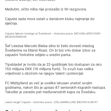
Međutim, očito ništa nije proizašlo iz tih razgovora.
Cajuste sada mora ostati u danskom klubu najmanje do
siječnja.
Cajuste tijekom treninga sa Švedskom – Autorska prava: MICHAELxERICHSEN
BB260626MI048
Šef Leedsa Marcelo Bielsa silno bi želio dovesti mladog
Šveđanina na Elland Road. On bi bio vrlo dobar izbor za
zapadni Yorkshire odijelo u sredini parka.
Tipsbladet je tvrdio da je 22-godišnjak bio dostupan za oko
150 milijuna DKK (16 milijuna funti). To zvuči kao velika
vrijednost s obzirom na njegov talent i potencijal.
FC Midtjylland as već je uvelike iskusan unatoč svojim
godinama, nakon što je upisao 87 seniorskih klupskih nastupa.
Također je zaradio pet međunarodnih kapa za Švedsku.
Leeds target Cajuste – Autorska prava: JOELxMARKLUND BB210614JM137