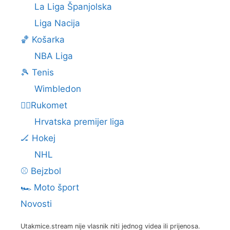
La Liga Španjolska
Liga Nacija
🏀 Košarka
NBA Liga
🎾 Tenis
Wimbledon
🤾‍♂️Rukomet
Hrvatska premijer liga
🏒 Hokej
NHL
⚾ Bejzbol
🏎️ Moto šport
Novosti
Utakmice.stream nije vlasnik niti jednog videa ili prijenosa.