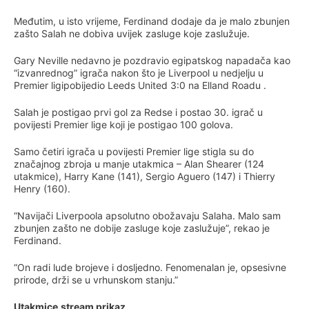
Međutim, u isto vrijeme, Ferdinand dodaje da je malo zbunjen
zašto Salah ne dobiva uvijek zasluge koje zaslužuje.
Gary Neville nedavno je pozdravio egipatskog napadača kao
“izvanrednog” igrača nakon što je Liverpool u nedjelju u
Premier ligipobijedio Leeds United 3:0 na Elland Roadu .
Salah je postigao prvi gol za Redse i postao 30. igrač u
povijesti Premier lige koji je postigao 100 golova.
Samo četiri igrača u povijesti Premier lige stigla su do
značajnog zbroja u manje utakmica – Alan Shearer (124
utakmice), Harry Kane (141), Sergio Aguero (147) i Thierry
Henry (160).
“Navijači Liverpoola apsolutno obožavaju Salaha. Malo sam
zbunjen zašto ne dobije zasluge koje zaslužuje”, rekao je
Ferdinand.
“On radi lude brojeve i dosljedno. Fenomenalan je, opsesivne
prirode, drži se u vrhunskom stanju.”
Utakmice.stream prikaz